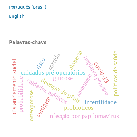
Português (Brasil)
English
Palavras-chave
alopecia
políticas de saúde
corrida
implante peniano
risco
distanciamento social
covid­‑19
cuidados pré-operatórios
anamnese
glucose
probabilidade
cuidados médicos
doenças do pênis
osteoporose
vertigem
infertilidade
probióticos
infecção por papilomavírus